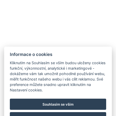
Informace o cookies
Kliknutím na Souhlasím se vším budou uloženy cookies
funkční, výkonnostní, analytické i marketingové -
dokážeme vám tak umožnit pohodlné používání webu,
Carlsbad INN hotel & apartments
měřit funkčnost našeho webu i vás cílit reklamou. Své
Široká 240/2
preference můžete snadno upravit kliknutím na
362 63 Dalovice
Nastavení cookies.
Telefon:
+ 420 602 157 101
E-mail:
recepce@carlsbadinn.cz
Souhlasím se vším