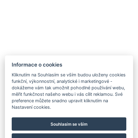
Informace o cookies
Kliknutím na Souhlasím se vším budou uloženy cookies
funkční, výkonnostní, analytické i marketingové -
dokážeme vám tak umožnit pohodlné používání webu,
Carlsbad INN hotel & apartments
měřit funkčnost našeho webu i vás cílit reklamou. Své
Široká 240/2
preference můžete snadno upravit kliknutím na
362 63 Dalovice
Nastavení cookies.
Telefon:
+ 420 602 157 101
E-mail:
recepce@carlsbadinn.cz
Souhlasím se vším