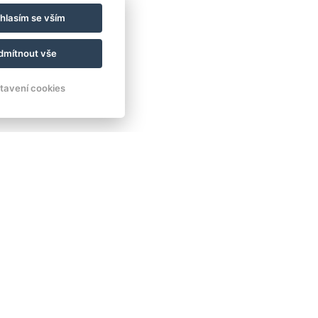
hlasím se vším
dmítnout vše
tavení cookies
ad INN hotel & apartments
 240/2
 Dalovice
n:
+ 420 602 157 101
:
recepce@carlsbadinn.cz