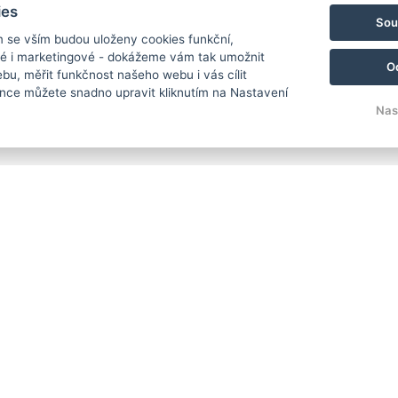
ies
Sou
m se vším budou uloženy cookies funkční,
ké i marketingové - dokážeme vám tak umožnit
O
bu, měřit funkčnost našeho webu i vás cílit
nce můžete snadno upravit kliknutím na Nastavení
Nas
Carlsb
Široká
362 63
Telefo
E-mail
© Copyright 2026 | Všechna práva vyhrazena