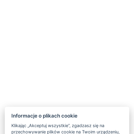
Relaksujący pobyt wellness na 2 noce
Polopenze
2 - 7 noce
Informacje o plikach cookie
Klikając „Akceptuj wszystkie”, zgadzasz się na
przechowywanie plików cookie na Twoim urządzeniu,
Carlsbad INN hotel & apartments