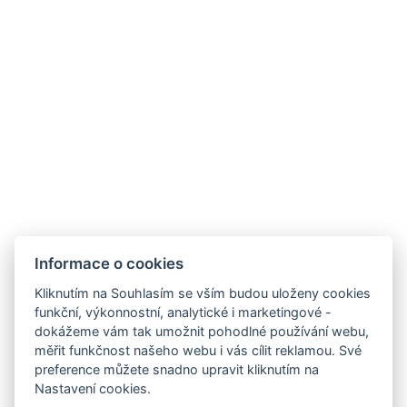
REZERVOVAT
VÍCE INFORMACÍ
Informace o cookies
Kliknutím na Souhlasím se vším budou uloženy cookies
funkční, výkonnostní, analytické i marketingové -
dokážeme vám tak umožnit pohodlné používání webu,
Carlsbad INN hotel & apartments
měřit funkčnost našeho webu i vás cílit reklamou. Své
Široká 240/2
preference můžete snadno upravit kliknutím na
362 63 Dalovice
Nastavení cookies.