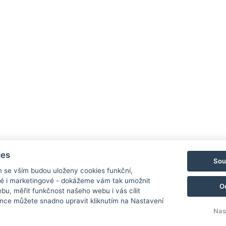
i
Koupit jako dárek
Ceník
Ob
120 €
od
/ za osobu
ies
Sou
m se vším budou uloženy cookies funkční,
ké i marketingové - dokážeme vám tak umožnit
120 €
od
/ za osobu
O
bu, měřit funkčnost našeho webu i vás cílit
nce můžete snadno upravit kliknutím na Nastavení
Nas
120 €
od
/ za osobu