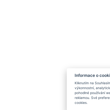
Láhev šumivého vína
Sklenička prosecca ve SPA nebo při večeř
Parkování pod dohledem kamer u hotelu
Wi-Fi v celém objektu
Sezóny
11. 07. - 25. 09. 2026
Informace o cook
Kliknutím na Souhlasí
výkonnostní, analytic
28. 09. - 23. 10. 2026
pohodlné používání we
reklamou. Své prefere
cookies.
01. - 13. 11. 2026